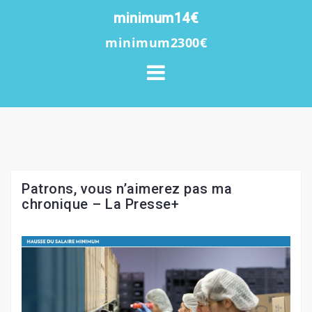
S
minimum14€
k
minimum2300€
i
p
t
o
c
o
n
t
Patrons, vous n’aimerez pas ma
e
chronique – La Presse+
n
t