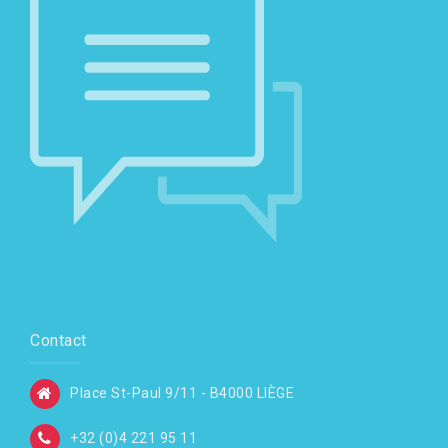
t
i
c
l
e
Contact
Place St-Paul 9/11 - B4000 LIÈGE
+32 (0)4 221 95 11